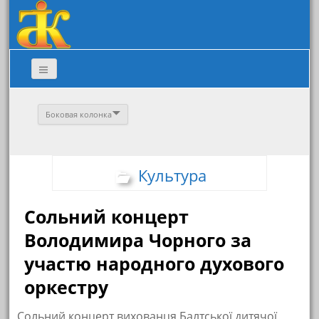
Боковая колонка
Культура
Сольний концерт
Володимира Чорного за
участю народного духового
оркестру
Сольний концерт вихованця Балтської дитячої