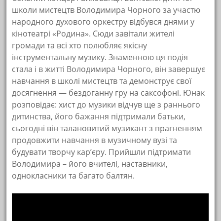
школи мистецтв Володимира Чорного за участю
народного духового оркестру відбувся днями у
кінотеатрі «Родина». Сюди завітали жителі
громади та всі хто полюбляє якісну
інструментальну музику. Знаменною ця подія
стала і в житті Володимира Чорного, він завершує
навчання в школі мистецтв та демонструє свої
досягнення — бездоганну гру на саксофоні. Юнак
розповідає: хист до музики відчув ще з раннього
дитинства, його бажання підтримали батьки,
сьогодні він талановитий музикант з прагненням
продовжити навчання в музичному вузі та
будувати творчу кар’єру. Прийшли підтримати
Володимира – його вчителі, наставники,
однокласники та багато балтян.