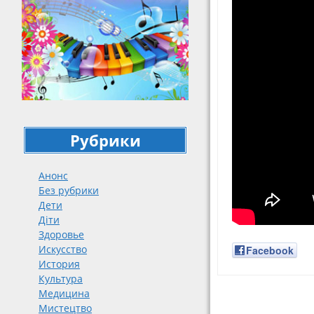
Рубрики
Анонс
Без рубрики
Дети
Діти
Здоровье
Искусство
Facebook
История
Культура
Медицина
Навигация
Мистецтво