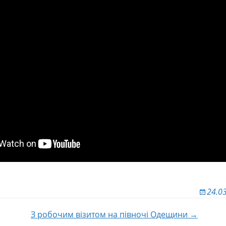
24.0
З робочим візитом на півночі Одещини →
 по записям