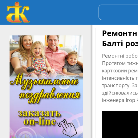
Ремонтні
Балті ро
Ремонтні робот
Протягом тижн
картковий ремо
інтенсивність 
транспорту. За
здійснювались
інженера Ігор