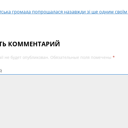
тська громада попрощалася назавжди зі ще одним своїм
ТЬ КОММЕНТАРИЙ
il не будет опубликован.
Обязательные поля помечены
*
й