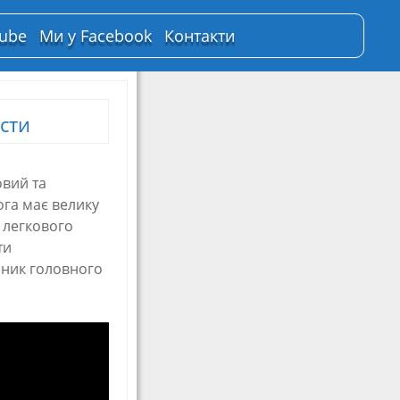
Tube
Ми у Facebook
Контакти
сти
вий та
ога має велику
і легкового
ти
пник головного