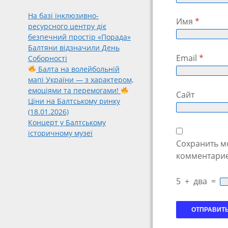
На базі інклюзивно-
Имя
*
ресурсного центру діє
безпечний простір «Порада»
Балтяни відзначили День
Email
*
Соборності
Балта на волейбольній
мапі України — з характером,
емоціями та перемогами!
Сайт
Ціни на Балтському ринку
(18.01.2026)
Концерт у Балтському
історичному музеї
Сохранить мо
комментарие
5
+
два
=