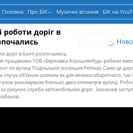
Головна
Про БІК
Музичні вітання
БІК на You
Структура власності
 роботи доріг в
зпочались
Ново
и доріг в Балті розпочались.
я працівники ТОВ «Березівка Агрошляхбуд» робили ямко
нт по вулиці Подільській (колишня Рєпіна). Саме ця дор
та слугує об’їзним шляхом як для великогабаритного, так 
галом реанімували близько двох кілометрів вулиці. Робо
 за рахунок служби автомобільних доріг. Зазначив засту
 Чабанов.