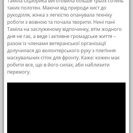
Таміла Оцабрика виготовила більше трьох сотень
таких полотен. Маючи від природи хист до
рукоділля, жінка з легкістю опанувала техніку
роботи з вовною та почала творити. Нині пані
Таміла на заслуженому відпочинку, втім жодного
дня не гає, а веде і активне громадське життя –
разом із членами ветеранської організації
долучилася до волонтерського руху з плетіння
маскувальних сіток для фронту. Каже: кожен має
робити все, що в його силах, аби наблизити
перемогу.