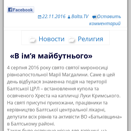
Facebook
22.11.2016
Balta.TV
Оставить
комментарий
Новости
Религия
«В ім’я майбутнього»
4 серпня 2016 року свято святої мироносиці
рівноапостольної Марії Магдалини. Саме в цей
день відбулася знаменна подія на території
Балтської ЦРЛ – встановлення купола та
освяченого Хреста на капличці Луки Кримського.
На святі присутні прихожани, працівники та
керівництво Балтської центральної лікарні,
депутати всіх рівнів та активісти ВО «Батьківщина»
в Балтському районі.
Також було освячено місце для дзвіниці, на