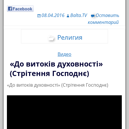
Facebook
08.04.2016
Balta.TV
Оставить
комментарий
Религия
Видео
«До витоків духовності»
(Стрітення Господнє)
«До витоків духовності» (Стрітення Господнє)