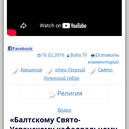
Facebook
16.02.2016
Balta.TV
Оставить
комментарий
Крещение
,
отец Георгий
,
Свято-
Успенский собор
Религия
Видео
«Балтскому Свято-