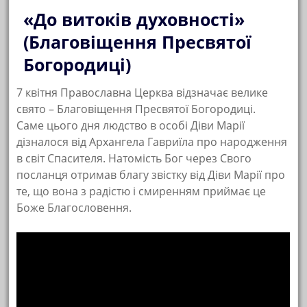
«До витоків духовності»
(Благовіщення Пресвятої
Богородиці)
7 квітня Православна Церква відзначає велике
свято – Благовіщення Пресвятої Богородиці.
Саме цього дня людство в особі Діви Марії
дізналося від Архангела Гавриїла про народження
в світ Спасителя. Натомість Бог через Свого
посланця отримав благу звістку від Діви Марії про
те, що вона з радістю і смиренням приймає це
Боже Благословення.