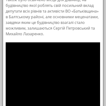
будівництво якої роблять свій посильний вклад
депутати всіх рівнів та активісти ВО «Батьківщина»
в Балтському районі, але основними меценатами,
завдяки яким це будівництво взагалі стало
можливим, залишаються Сергій Петровський та
Михайло Лазаренко.