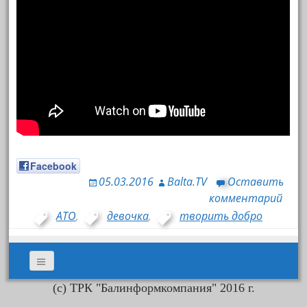
Facebook
05.03.2016
Balta.TV
Оставить
комментарий
АТО
,
девочка
,
творить добро
(с) ТРК "Балинформкомпания" 2016 г.