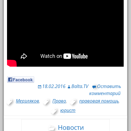
Facebook
18.02.2016
Balta.TV
Оставить
комментарий
Мерзляков
,
Право
,
правовая помощь
,
юрист
Новости