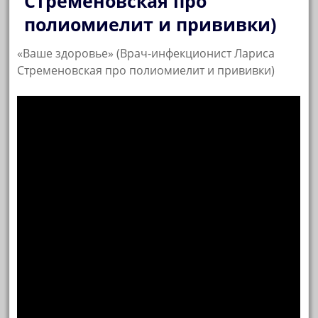
Стременовская про
полиомиелит и прививки)
«Ваше здоровье» (Врач-инфекционист Лариса
Стременовская про полиомиелит и прививки)