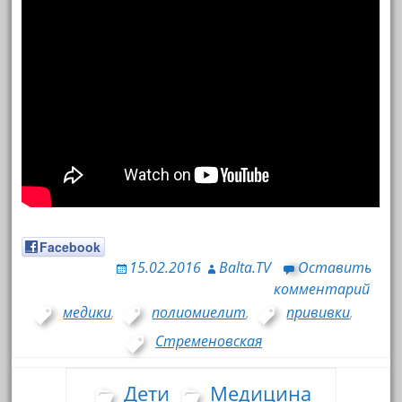
Facebook
15.02.2016
Balta.TV
Оставить
комментарий
медики
,
полиомиелит
,
прививки
,
Стременовская
Дети
Медицина