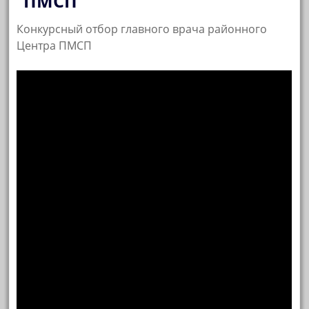
ПМСП
Конкурсный отбор главного врача районного
Центра ПМСП