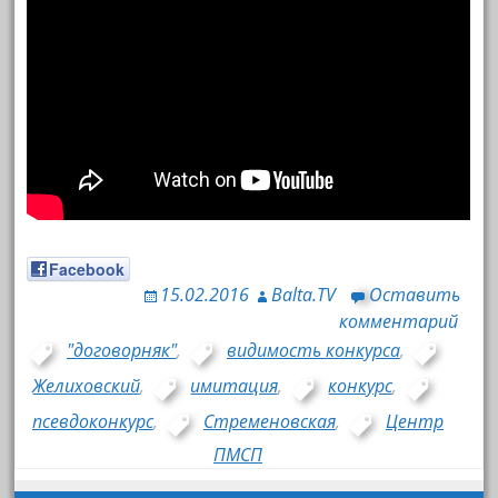
Facebook
15.02.2016
Balta.TV
Оставить
комментарий
"договорняк"
,
видимость конкурса
,
Желиховский
,
имитация
,
конкурс
,
псевдоконкурс
,
Стременовская
,
Центр
ПМСП