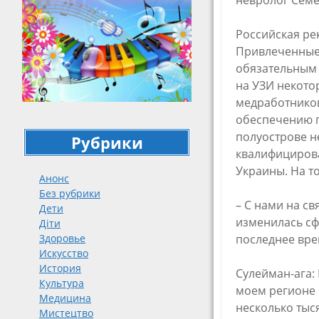
невролог Семе
Российская ре
Привлеченные 
обязательным 
на УЗИ некото
медработников
обеспечению п
полуострове н
Рубрики
квалифицирова
Украины. На т
Анонс
Без рубрики
– С нами на св
Дети
изменилась сф
Діти
Здоровье
последнее вре
Искусство
История
Сулейман-ага:
Культура
моем регионе в
Медицина
несколько тыся
Мистецтво