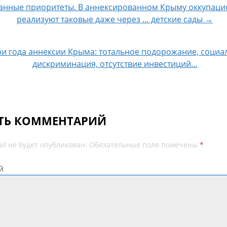
анные приоритеты. В аннексированном Крыму оккупаци
 по записям
реализуют таковые даже через … детские сады →
и года аннексии Крыма: тотальное подорожание, социа
дискриминация, отсутствие инвестиций…
ТЬ КОММЕНТАРИЙ
il не будет опубликован.
Обязательные поля помечены
*
й