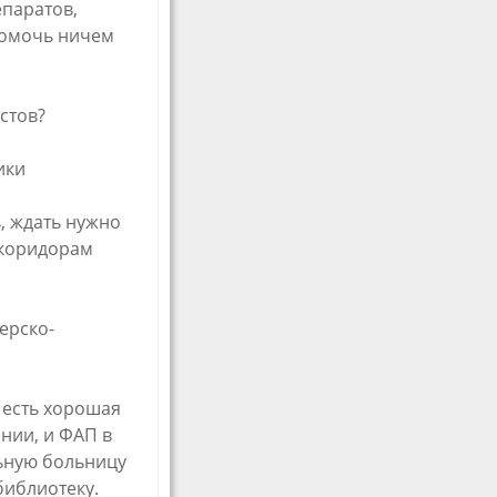
паратов,
 помочь ничем
стов?
ики
, ждать нужно
 коридорам
ерско-
о есть хорошая
нии, и ФАП в
льную больницу
библиотеку.