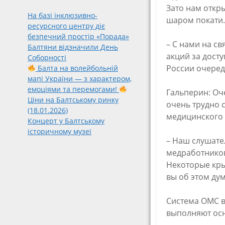
Зато нам откры
На базі інклюзивно-
шаром покати.
ресурсного центру діє
безпечний простір «Порада»
– С нами на св
Балтяни відзначили День
акций за дост
Соборності
России очеред
Балта на волейбольній
мапі України — з характером,
емоціями та перемогами!
Гальперин: Оч
Ціни на Балтському ринку
очень трудно 
(18.01.2026)
медицинского 
Концерт у Балтському
історичному музеї
– Наш слушате
медработников
Некоторые кры
вы об этом ду
Система ОМС в
выполняют осн