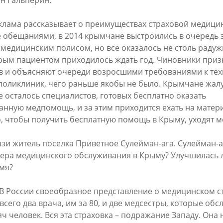
н Гальперин.
клама рассказывает о преимуществах страховой медици
обещаниями, в 2014 крымчане выстроились в очередь 
медицинским полисом, но все оказалось не столь радуж
рым пациентом приходилось ждать год. Чиновники приз
 и объясняют очереди возросшими требованиями к те
оликлиник, чего раньше якобы не было. Крымчане жалу
е осталось специалистов, готовых бесплатно оказать
нную медпомощь, и за этим приходится ехать на матер
о, чтобы получить бесплатную помощь в Крыму, уходят м
язи житель поселка Приветное Сулейман-ага. Сулейман-аг
ера медицинского обслуживания в Крыму? Улучшилась л
мя?
 В России своеобразное представление о медицинском с
сего два врача, им за 80, и две медсестры, которые об
ч человек. Вся эта страховка – подражание Западу. Она 