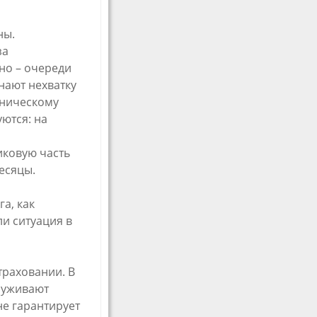
ны.
за
но – очереди
нают нехватку
хническому
ются: на
иковую часть
есяцы.
а, как
и ситуация в
траховании. В
служивают
не гарантирует