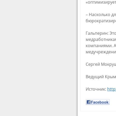
«оптимизирует
– Насколько д
бюрократизир
Гальперин: Эт
медработникам
компаниями. А
медучреждения
Сергей Мокру
Ведущий Крым
Источник:
http
Facebook