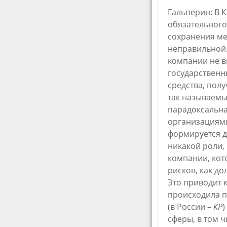
​Гальперин: В 
обязательного
сохранения ме
неправильной.
компании не в
государственн
средства, пол
так называемы
парадоксальна
организациями
формируется д
никакой роли,
компании, кот
рисков, как до
Это приводит к
происходила п
(в России –
КР
)
сферы, в том ч