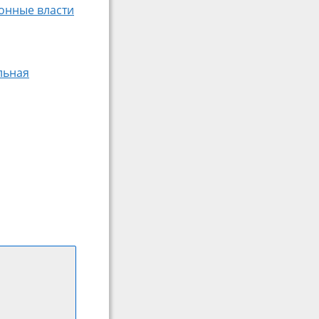
онные власти
льная