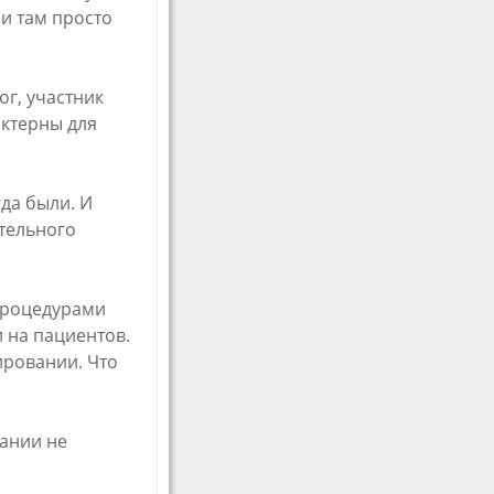
 и там просто
ог, участник
актерны для
да были. И
ательного
процедурами
 на пациентов.
ировании. Что
пании не