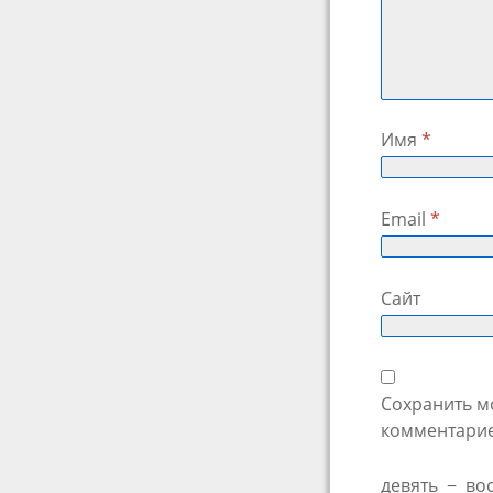
Имя
*
Email
*
Сайт
Сохранить мо
комментарие
девять
−
во