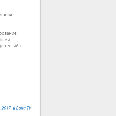
лишняя
рование:
овыми
ретензий к
3.2017
Balta.TV