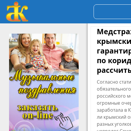
Медстра
крымски
гаранти
по кори
рассчит
Согласно стат
обязательного
российского м
огромные очер
заработала в К
ли крымский о
разных уголко