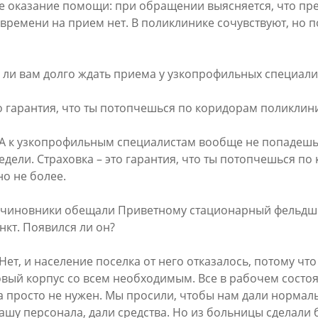
 оказание помощи: при обращении выясняется, что пре
 времени на прием нет. В поликлинике сочувствуют, но
 ли вам долго ждать приема у узкопрофильных специали
то гарантия, что ты потопчешься по коридорам поликлин
: А к узкопрофильным специалистам вообще не попадешь
едели. Страховка – это гарантия, что ты потопчешься по
но не более.
5 чиновники обещали Приветному стационарный фельдш
нкт. Появился ли он?
Нет, и население поселка от него отказалось, потому чт
овый корпус со всем необходимым. Все в рабочем состоя
а просто не нужен. Мы просили, чтобы нам дали норма
нашу персонала, дали средства. Но из больницы сделали 