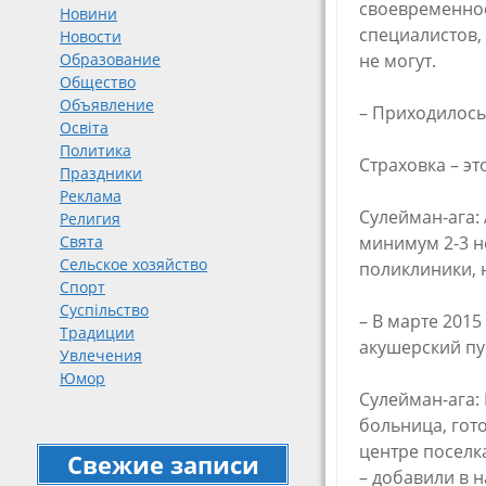
своевременное
Новини
специалистов,
Новости
Образование
не могут.
Общество
Объявление
– Приходилось
Освіта
Политика
Страховка – э
Праздники
Реклама
​Сулейман-ага
Религия
Свята
минимум 2-3 н
Сельское хозяйство
поликлиники, 
Спорт
Суспільство
– В марте 201
Традиции
акушерский пу
Увлечения
Юмор
Сулейман-ага: 
больница, гот
центре поселк
Свежие записи
– добавили в 