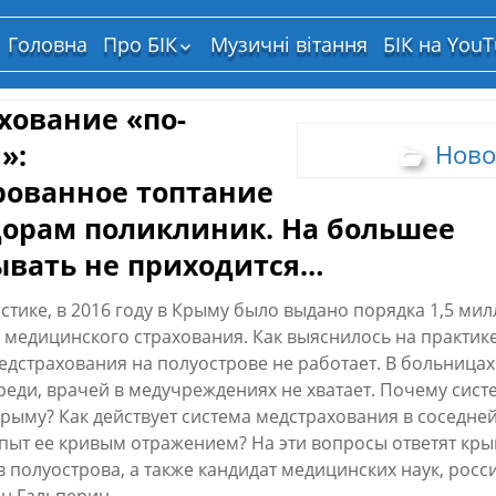
Головна
Про БІК
Музичні вітання
БІК на You
Структура власності
хование «по-
»:
Ново
рованное топтание
дорам поликлиник. На большее
ывать не приходится…
истике, в 2016 году в Крыму было выдано порядка 1,5 ми
 медицинского страхования. Как выяснилось на практике
едстрахования на полуострове не работает. В больница
еди, врачей в медучреждениях не хватает. Почему сист
рыму? Как действует система медстрахования в соседней
пыт ее кривым отражением? На эти вопросы ответят кр
в полуострова, а также кандидат медицинских наук, росс