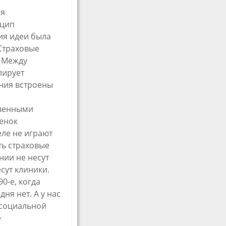
ея
нцип
ия идеи была
 Страховые
. Между
лирует
ения встроены
и
твенными
ценок
ле не играют
ть страховые
нии не несут
сут клиники.
0-е, когда
я нет. А у нас
 социальной
е