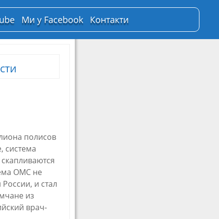
Tube
Ми у Facebook
Контакти
сти
ллиона полисов
, система
х скапливаются
ема ОМС не
 России, и стал
ымчане из
ийский врач-