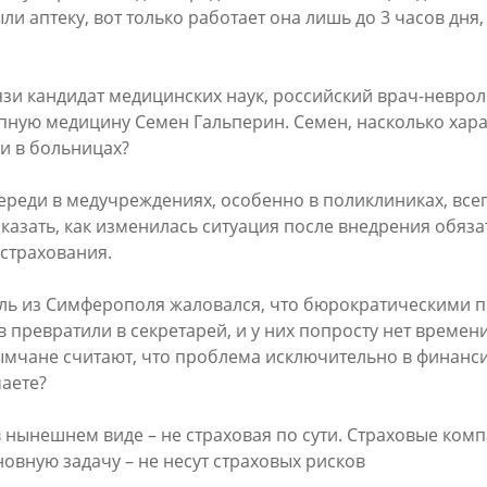
ли аптеку, вот только работает она лишь до 3 часов дня,
язи кандидат медицинских наук, российский врач-неврол
упную медицину Семен Гальперин. Семен, насколько хар
и в больницах?
ереди в медучреждениях, особенно в поликлиниках, всег
сказать, как изменилась ситуация после внедрения обяз
страхования.
ль из Симферополя жаловался, что бюрократическими 
 превратили в секретарей, и у них попросту нет времени
мчане считают, что проблема исключительно в финанс
маете?
 нынешнем виде – не страховая по сути. Страховые ком
овную задачу – не несут страховых рисков