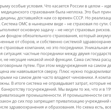
Крыму особые условия. Что касается России в целом – ид
 медицинского страхования была неплоха. Это был при
дицины, доставшейся нам со времен СССР. Но реализац
 Система ОМС в нынешнем виде – не страховая по сути.
ыполняют основную задачу – не несут страховых рисков
ым фондом обязательного страхования, который аккуму
ученные от сборов, и собственно системой здравоохран
е страховые компании, но это посредники. Уникальная 
я ситуация: частные посредники между двумя государс
, не несущие никакой иной функции. Сама система рас
оговорным путем. При этом медучреждения на самом де
 цена им навязывается сверху. Плюс нужно подкармлива
орыми на самом деле часто владеют чиновники. А компа
лжны. В итоге система не оправдывает затрат, которые не
 банкротству госучреждений. Мы видим то же, что и в 199
риватизация промышленности. И промышленности сегодн
 закон до сих пор запрещает приватизацию учреждений
исле здравоохранения и образования. Но схема есть, вс