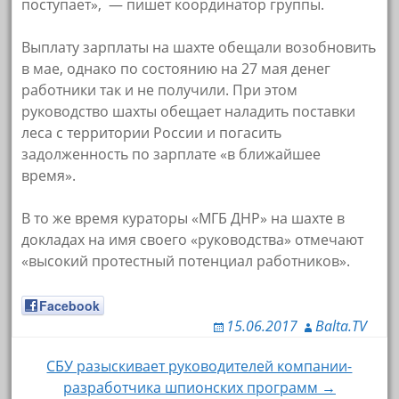
поступает», — пишет координатор группы.
Выплату зарплаты на шахте обещали возобновить
в мае, однако по состоянию на 27 мая денег
работники так и не получили. При этом
руководство шахты обещает наладить поставки
леса с территории России и погасить
задолженность по зарплате «в ближайшее
время».
В то же время кураторы «МГБ ДНР» на шахте в
докладах на имя своего «руководства» отмечают
«высокий протестный потенциал работников».
Facebook
15.06.2017
Balta.TV
СБУ разыскивает руководителей компании-
Навигация по записям
разработчика шпионских программ →