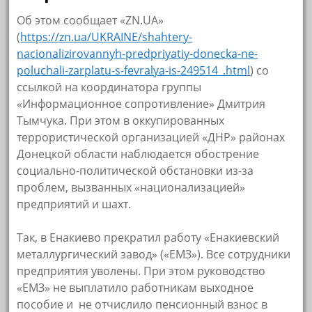
Об этом сообщает «ZN.UA»
(
https://zn.ua/UKRAINE/shahtery-
nacionalizirovannyh-predpriyatiy-donecka-ne-
poluchali-zarplatu-s-fevralya-is-249514_.html
) со
ссылкой на координатора группы
«Информационное сопротивление» Дмитрия
Тымчука. При этом в оккупированных
террористической организацией «ДНР» районах
Донецкой области наблюдается обострение
социально-политической обстановки из-за
проблем, вызванных «национализацией»
предприятий и шахт.
Так, в Енакиево прекратил работу «Енакиевский
металлургический завод» («ЕМЗ»). Все сотрудники
предприятия уволены. При этом руководство
«ЕМЗ» не выплатило работникам выходное
пособие и не отчислило пенсионный взнос в