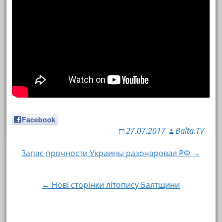
Facebook
27.07.2017
Balta.TV
Запас прочности Украины разочаровал РФ →
Навигация по записям
← Нові сторінки літопису Балтщини