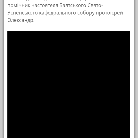
помічник настоятеля Балтського Свято-
Успенського кафедрального собору протоієрей
Олександр.