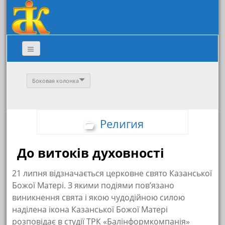
Боковая колонка
Религия
До витоків духовності
21 липня відзначається церковне свято Казанської
Божої Матері. З якими подіями пов’язано
виникнення свята і якою чудодійною силою
наділена ікона Казанської Божої Матері
розповідає в студії ТРК «Балінформкомпанія»