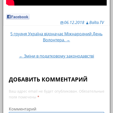
Facebook
06.12.2018
Balta.TV
5 грудня Україна відзначає Міжнародний День
Навигация по записям
Волонтера. →
← Зміни в податковому законодавстві
ДОБАВИТЬ КОММЕНТАРИЙ
Ваш адрес email не будет опубликован.
Обязательные
поля помечены
*
Комментарий