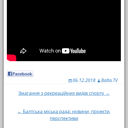
Facebook
06.12.2018
Balta.TV
Змагання з рекреаційних видів спорту →
Навигация по записям
← Балтська міська рада: новини, проекти,
перспективи