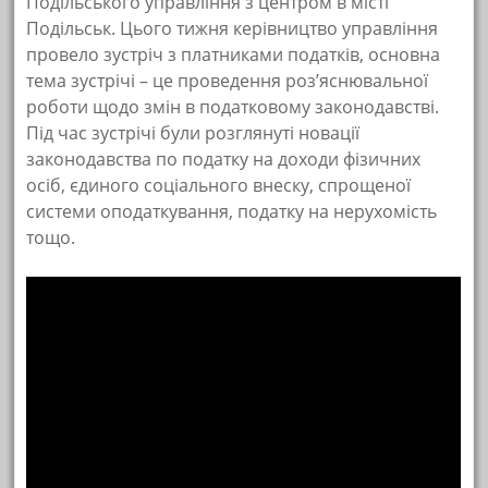
Подільського управління з центром в місті
Подільськ. Цього тижня керівництво управління
провело зустріч з платниками податків, основна
тема зустрічі – це проведення роз’яснювальної
роботи щодо змін в податковому законодавстві.
Під час зустрічі були розглянуті новації
законодавства по податку на доходи фізичних
осіб, єдиного соціального внеску, спрощеної
системи оподаткування, податку на нерухомість
тощо.